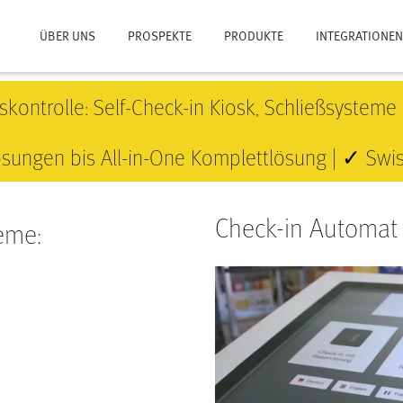
ÜBER UNS
PROSPEKTE
PRODUKTE
INTEGRATIONEN
FIRMA
SCHLIESSSYSTEM
kontrolle: Self-Check-in Kiosk, Schließsysteme 
TEAM
SCHLÖSSER + BESCHLÄGE
sungen bis All-in-One Komplettlösung | ✓ Sw
PARTNER
SCHLÜSSELKARTEN + TAGS
IMPRESSUM
ZUTRITTSKONTROLLE
Check-in Automat
teme:
CHECKIN24-7 TERMINAL
CHECKIN24-7 BUCHUNGSSYSTEM
24-7 SHOP KIOSK
e
KEYBOX