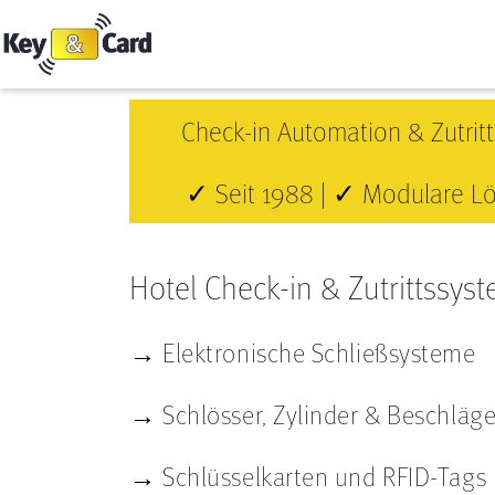
Check-in Automation & Zutritts
✓ Seit 1988 | ✓ Modulare Lö
Hotel Check-in & Zutrittssys
→ Elektronische Schließsysteme
→ Schlösser, Zylinder & Beschläg
→ Schlüsselkarten und RFID-Tags