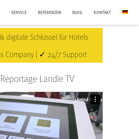
SERVICE
REFERENZEN
BLOG
KONTAKT
DIENSTLEISTUNGEN
SERVICED APARTMENTS BLACKF
& digitale Schlüssel für Hotels
PIN-CODE-GENERATOR
MOTEL ENGEL & MOTEL Z
iss Company | ✓ 24/7 Support
SUNNY HOTELS
HOTEL SIEBENSCHLÄFER
 Reportage Ländle TV
HOTEL AM KLOSTERGARTEN
PARZIVITA BOUTIQUE SUITES