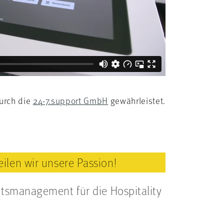
urch die
24-7.support GmbH
gewährleistet.
eilen wir unsere Passion!
ttsmanagement für die Hospitality